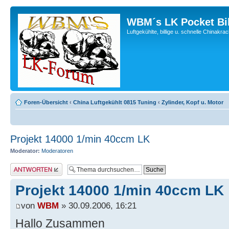
WBM´s LK Pocket Bi
Luftgekühlte, billige u. schnelle Chinakra
Foren-Übersicht
‹
China Luftgekühlt 0815 Tuning
‹
Zylinder, Kopf u. Motor
Projekt 14000 1/min 40ccm LK
Moderator:
Moderatoren
Antwort erstellen
Projekt 14000 1/min 40ccm LK
von
WBM
» 30.09.2006, 16:21
Hallo Zusammen