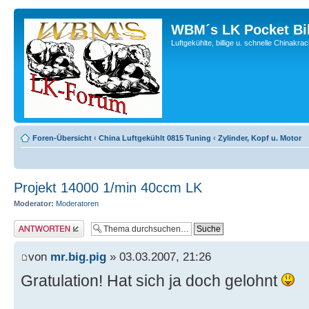
WBM´s LK Pocket Bi
Luftgekühlte, billige u. schnelle Chinakra
Foren-Übersicht
‹
China Luftgekühlt 0815 Tuning
‹
Zylinder, Kopf u. Motor
Projekt 14000 1/min 40ccm LK
Moderator:
Moderatoren
Antwort erstellen
von
mr.big.pig
» 03.03.2007, 21:26
Gratulation! Hat sich ja doch gelohnt