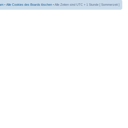
am
•
Alle Cookies des Boards löschen
• Alle Zeiten sind UTC + 1 Stunde [ Sommerzeit ]