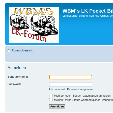
WBM´s LK Pocket Bi
Luftgekühlte, billige u. schnelle Chinakra
Foren-Übersicht
Anmelden
Benutzername:
Passwort:
Ich habe mein Passwort vergessen
Mich bei jedem Besuch automatisch anmelden
Meinen Online-Status während dieser Sitzung v