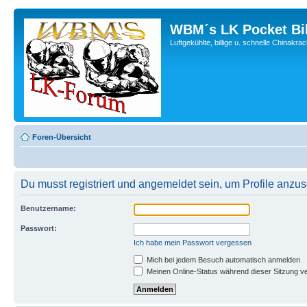
WBM´s LK Pocket Bi
Luftgekühlte, billige u. schnelle Chinakra
Foren-Übersicht
Du musst registriert und angemeldet sein, um Profile anzu
Benutzername:
Passwort:
Ich habe mein Passwort vergessen
Mich bei jedem Besuch automatisch anmelden
Meinen Online-Status während dieser Sitzung v