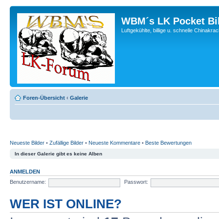
WBM´s LK Pocket Bi
Luftgekühlte, billige u. schnelle Chinakra
Foren-Übersicht
‹
Galerie
Neueste Bilder
•
Zufällige Bilder
•
Neueste Kommentare
•
Beste Bewertungen
In dieser Galerie gibt es keine Alben
ANMELDEN
Benutzername:
Passwort:
WER IST ONLINE?